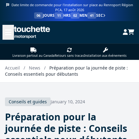
Date limite de commande pour l'installation sur place au Rennsport Région
PCA, 17 août 2026
JOURS
HRS
MIN
SEC
06
11
02
40
Livraison partout au Canada
Retours sans tracas
Installation aux événements
Accueil
/
News
/
Préparation pour la journée de piste :
Conseils essentiels pour débutants
Conseils et guides
January 10, 2024
Préparation pour la
journée de piste : Conseils