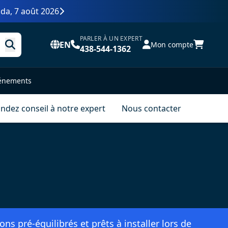
da, 7 août 2026
PARLER À UN EXPERT
EN
Mon compte
438-544-1362
vénements
dez conseil à notre expert
Nous contacter
s pré-équilibrés et prêts à installer lors de